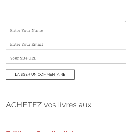
Nom
*
E-
mail
*
Site
web
ACHETEZ vos livres aux