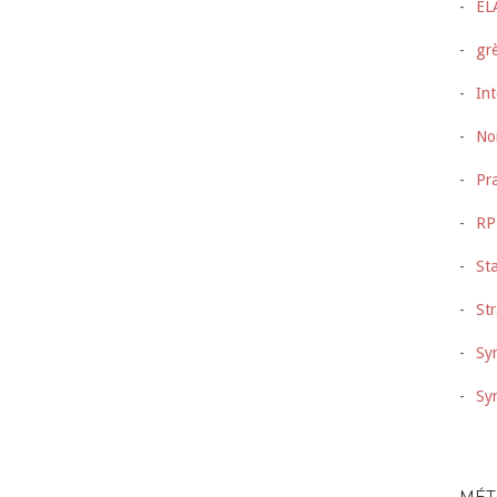
EL
gr
Int
No
Pra
RP
Sta
Str
Syn
Sy