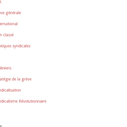
A
ève générale
ernational
n classé
tiques syndicales
liniens
atégie de la grève
dicalisation
ndicalisme Révolutionnaire