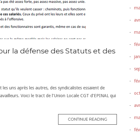
ma
avr
ma
fév
ur la défense des Statuts et des
ja
se
fév
es uns après les autres, des syndicalistes essaient de
oc
ravailleurs. Voici le tract de l’Union Locale CGT d’EPINAL qui
avr
ma
CONTINUE READING
fév