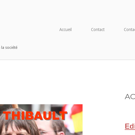
tdocs/wp-config.php
on line
91
Accueil
Contact
Conta
 la société
AC
Ed