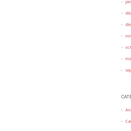
ja
dé
dé
no
oc
ma
se
CAT
An
Ca