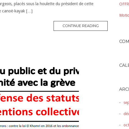
geois, placés sous la houlette du président de cette
OFFR
de canoë-kayak […]
Motio
CONTINUE READING
COM
CAL
ARC
se
dé
oc