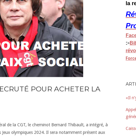
la 
Ré
Pr
Fac
:
Bi
>
révo
Forc
ART
ECRUTÉ POUR ACHETER LA
«Il n
Appel
génér
ral de la CGT, le cheminot Bernard Thibault, a intégré, à
Caiss
 des Jeux olympiques 2024. Il sera notamment présent aux