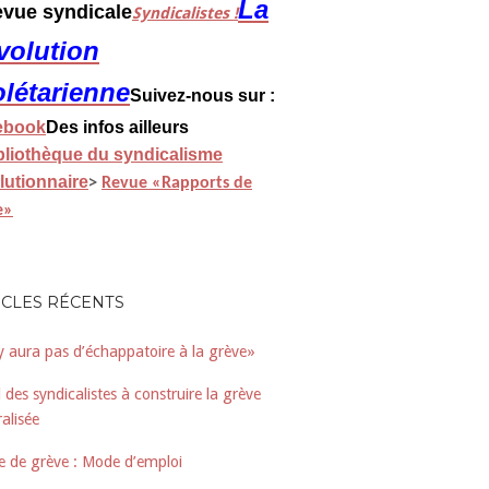
La
revue syndicale
Syndicalistes !
volution
olétarienne
Suivez-nous sur :
ebook
Des infos ailleurs
bliothèque du syndicalisme
lutionnaire
>
Revue «Rapports de
e»
ICLES RÉCENTS
’y aura pas d’échappatoire à la grève»
 des syndicalistes à construire la grève
alisée
e de grève : Mode d’emploi