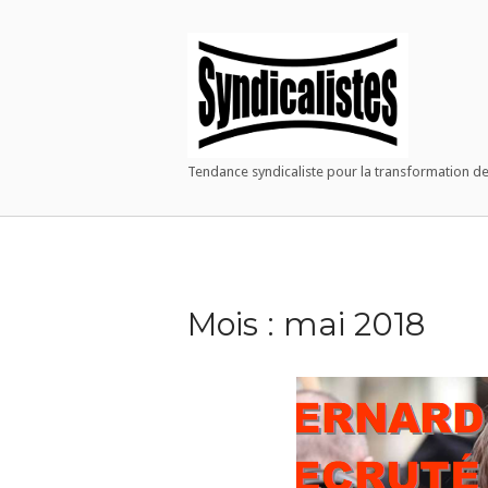
Warning
: Constant WP_CRON_LOCK_TIMEOUT already defined in
/h
Home
Skip
to
content
Tendance syndicaliste pour la transformation de
Mois :
mai 2018