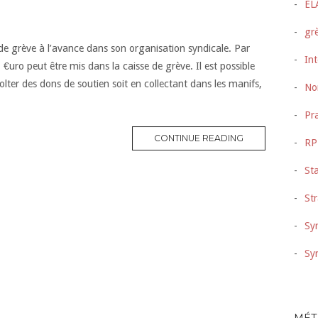
EL
gr
de grève à l’avance dans son organisation syndicale. Par
Int
€uro peut être mis dans la caisse de grève. Il est possible
lter des dons de soutien soit en collectant dans les manifs,
No
Pra
CONTINUE READING
RP
Sta
Str
Syn
Sy