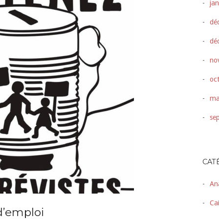
ja
dé
dé
no
oc
ma
se
CAT
An
Ca
d’emploi