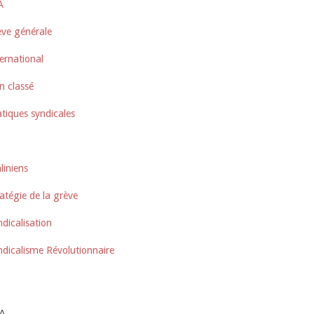
A
ève générale
ernational
n classé
tiques syndicales
liniens
atégie de la grève
dicalisation
ndicalisme Révolutionnaire