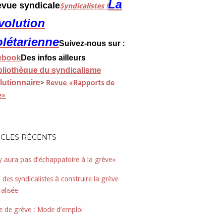
La
revue syndicale
Syndicalistes !
volution
olétarienne
Suivez-nous sur :
ebook
Des infos ailleurs
bliothèque du syndicalisme
lutionnaire
>
Revue «Rapports de
e»
ICLES RÉCENTS
’y aura pas d’échappatoire à la grève»
 des syndicalistes à construire la grève
alisée
e de grève : Mode d’emploi