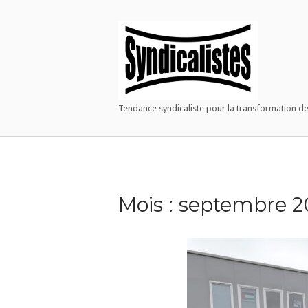
Warning
: Constant WP_CRON_LOCK_TIMEOUT already defined in
/h
Home
Skip
to
content
Tendance syndicaliste pour la transformation de
Mois :
septembre 2