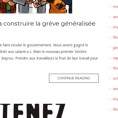
ma
avr
à construire la grève généralisée
ma
fév
e faire reculer le gouvernement. Nous avons gagné le
ja
ériés aux salarié.e.s. Mais le nouveau premier Sinistre
se
ayrou. Prendre aux travailleurs le fruit de leur travail pour
fév
CONTINUE READING
oc
avr
ma
fév