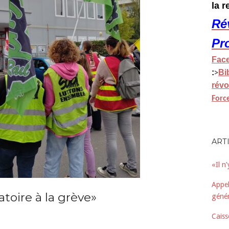
la 
Ré
Pr
Fac
:
Bi
>
révo
Forc
ART
«Il n
Appel
atoire à la grève»
génér
Caiss