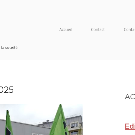
tdocs/wp-config.php
on line
91
Accueil
Contact
Conta
 la société
025
AC
Ed