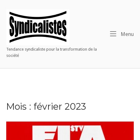
Warning
: Constant WP_CRON_LOCK_TIMEOUT already defined in
Home
/htdocs/wp-config.php
on line
91
Skip
to
Me
Menu
content
Tendance syndicaliste pour la transformation de la
société
Mois :
février 2023