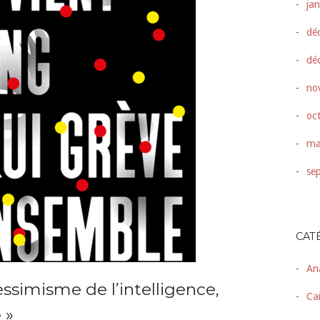
ja
dé
dé
no
oc
ma
se
CAT
An
essimisme de l’intelligence,
Ca
 »