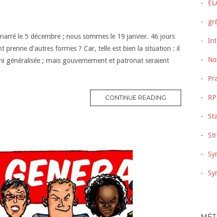
EL
gr
émarré le 5 décembre ; nous sommes le 19 janvier. 46 jours
Int
enne d’autres formes ? Car, telle est bien la situation : il
No
, ni généralisée ; mais gouvernement et patronat seraient
Pra
RP
CONTINUE READING
Sta
Str
Syn
Sy