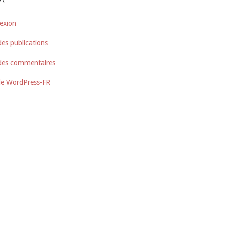
A
exion
des publications
 des commentaires
de WordPress-FR