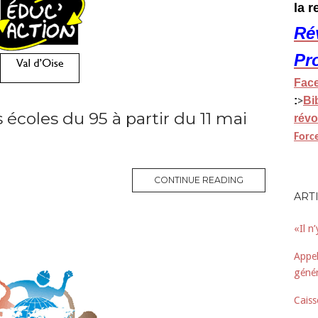
la 
Ré
Pr
Fac
:
Bi
>
 écoles du 95 à partir du 11 mai
révo
Forc
CONTINUE READING
ART
«Il n
Appel
génér
Caiss