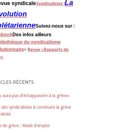
La
revue syndicale
Syndicalistes !
volution
olétarienne
Suivez-nous sur :
ebook
Des infos ailleurs
bliothèque du syndicalisme
lutionnaire
>
Revue «Rapports de
e»
ICLES RÉCENTS
’y aura pas d’échappatoire à la grève»
 des syndicalistes à construire la grève
alisée
e de grève : Mode d’emploi