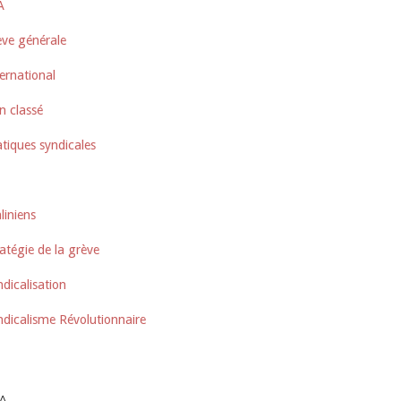
A
ève générale
ernational
n classé
tiques syndicales
liniens
atégie de la grève
dicalisation
ndicalisme Révolutionnaire