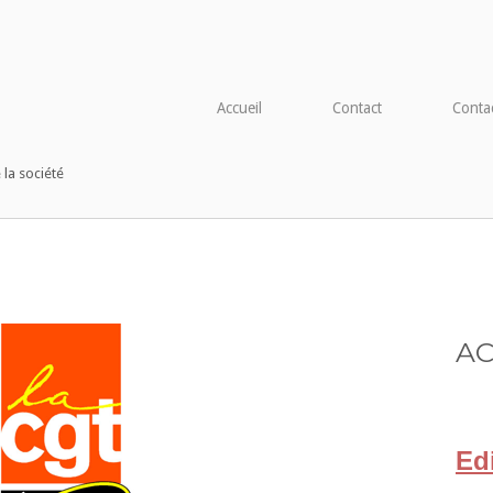
tdocs/wp-config.php
on line
91
Accueil
Contact
Conta
 la société
AC
Ed