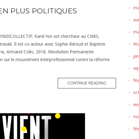
ma
EN PLUS POLITIQUES
avr
ma
te SYNDICOLLECTIF. Karel Yon est chercheur au CNRS,
ravail. Il est co-auteur avec Sophie Béroud et Baptiste
fév
isme, Armand Colin, 2018. Révolution Permanente
ja
ien sur le mouvement interprofessionnel contre la réforme
se
fév
CONTINUE READING
oc
avr
ma
fév