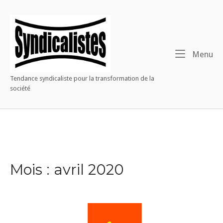
Warning
: Constant WP_CRON_LOCK_TIMEOUT already defined in
Home
/htdocs/wp-config.php
on line
91
Skip
to
Me
Menu
content
Tendance syndicaliste pour la transformation de la
société
Mois :
avril 2020